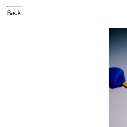
Christian Hartmann - Schauspieler & Portrait Fotografie
Back
Famil